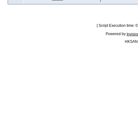
[ Script Execution time:
Powered by
Invisi
HKSAN.