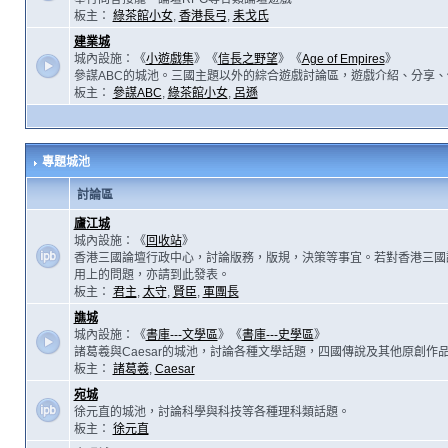
板主：
綠茶館小女
,
香港長弓
,
耒戈氏
建業城
城內設施：《
小遊戲集
》《
信長之野望
》《
Age of Empires
》
參謀ABC的城池。三國主題以外的綜合遊戲討論區，遊戲介紹、分享、
板主：
參謀ABC
,
綠茶館小女
,
呂遜
專題城池
討論區
廬江城
城內設施：《
回收站
》
香港三國論壇行政中心，討論版務，版規，決策等事宜。若對香港三國
用上的問題，亦請到此發表。
板主：
君主
,
太守
,
賢臣
,
軍團長
譙城
城內設施：《
書庫---文學區
》《
書庫---史學區
》
諸葛羲與Caesar的城池，討論各種文學話題，四國傳說及其他原創作
板主：
諸葛羲
,
Caesar
宛城
徐元直的城池，討論科學與科技等各種理科類話題。
板主：
徐元直