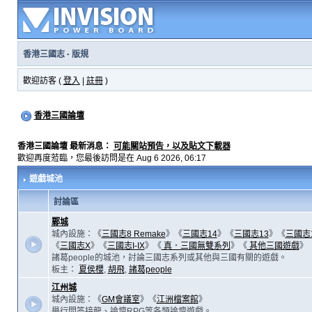
香港三國志
·
版規
歡迎訪客 (
登入
|
註冊
)
香港三國論壇
香港三國論壇 最新消息：
可能關站預告，以及貼文下載器
歡迎再度蒞臨，您最後訪問是在 Aug 6 2026, 06:17
遊戲城池
討論區
鄴城
城內設施：《
三國志8 Remake
》《
三國志14
》《
三國志13
》《
三國志
《
三國志X
》《
三國志I-IX
》《
真．三國無雙系列
》《
其他三國遊戲
》
諸葛people的城池，討論三國志系列或其他與三國有關的遊戲。
板主：
夏侯櫻
,
胡飛
,
諸葛people
江州城
城內設施：《
GM會議室
》《
江洲檔案館
》
舉行問答接龍、論壇RPG等各類論壇遊戲。