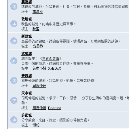
襄陽城
諸葛羲的城池，討論政治、社會、宗教、哲學，鼓勵宣揚各種信仰與理
板主：
諸葛羲
敦煌城
秋盈的城池，討論中外歷史與軍事。
板主：
秋盈
新野城
高長恭的討論區，討論各種電腦、數碼產品、互聯網相關的話題。
板主：
高長恭
武威城
城內設施：《
世界盃專區
》
黃巾小賊的城池，討論體育運動，賽事與盛事。
板主：
黃巾小賊
,
XxEDxX
樂浪城
司馬仲達的城池，討論動漫、影視、音樂等話題。
板主：
司馬仲達
天水城
司馬仲達的城池，求學、工作、感情......分享你生活中的喜與憂。遇
助。
板主：
司馬仲達
,
Pearltea
許都城
分享飲食、烹飪、旅遊、攝影的心得和資訊。
板主：
懶蛇