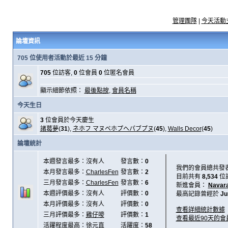
管理團隊
|
今天活動
論壇資訊
705 位使用者活動於最近 15 分鐘
705
位訪客,
0
位會員
0
位匿名會員
顯示細節依照：
最後點按
,
會員名稱
今天生日
3
位會員於今天慶生
諸葛夢
(
31
),
ネホフ マヌベホプヘパブプヌ
(
45
),
Walls Decor
(
45
)
論壇統計
本週發言最多：沒有人
發言數：
0
我們的會員總共發
本月發言最多：
CharlesFen
發言數：
2
目前共有
8,534
位
三月發言最多：
CharlesFen
發言數：
6
新進會員：
Navar
本週評價最多：沒有人
評價數：
0
最高記錄曾經於
Ju
本月評價最多：沒有人
評價數：
0
查看詳細統計數據
三月評價最多：
雞仔嘜
評價數：
1
查看最近90天的會
活躍程度最高：
徐元直
活躍度：
58