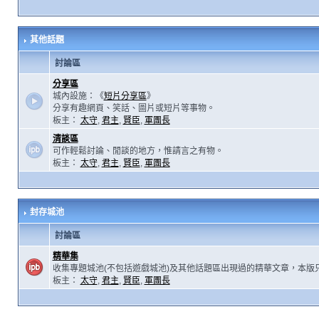
其他話題
討論區
分享區
城內設施：《
短片分享區
》
分享有趣網頁、笑話、圖片或短片等事物。
板主：
太守
,
君主
,
賢臣
,
軍團長
清談區
可作輕鬆討論、閒談的地方，惟請言之有物。
板主：
太守
,
君主
,
賢臣
,
軍團長
封存城池
討論區
精華集
收集專題城池(不包括遊戲城池)及其他話題區出現過的精華文章，本版
板主：
太守
,
君主
,
賢臣
,
軍團長