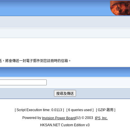
話，將會傳送一封電子郵件到您註冊時的信箱。
[ Script Execution time: 0.0113 ] [ 6 queries used ] [ GZIP 啟用 ]
Powered by
(U) © 2003
Invision Power Board
IPS, Inc.
HKSAN.NET Custom Edition v3