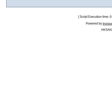
[ Script Execution time:
Powered by
Invisi
HKSAN.