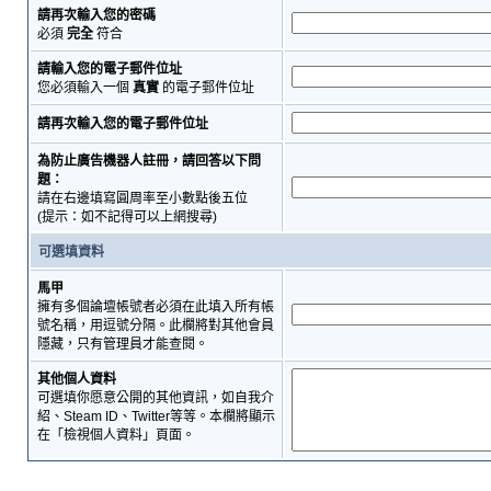
請再次輸入您的密碼
必須
完全
符合
請輸入您的電子郵件位址
您必須輸入一個
真實
的電子郵件位址
請再次輸入您的電子郵件位址
為防止廣告機器人註冊，請回答以下問
題：
請在右邊填寫圓周率至小數點後五位
(提示：如不記得可以上網搜尋)
可選填資料
馬甲
擁有多個論壇帳號者必須在此填入所有帳
號名稱，用逗號分隔。此欄將對其他會員
隱藏，只有管理員才能查閱。
其他個人資料
可選填你愿意公開的其他資訊，如自我介
紹、Steam ID、Twitter等等。本欄將顯示
在「檢視個人資料」頁面。