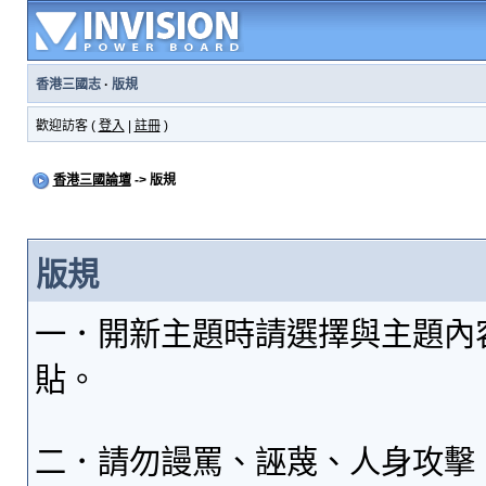
香港三國志
·
版規
歡迎訪客 (
登入
|
註冊
)
香港三國論壇
-> 版規
版規
一．開新主題時請選擇與主題內
貼。
二．請勿謾罵、誣蔑、人身攻擊