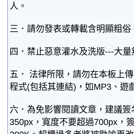
人。
三．請勿發表或轉載含明顯粗俗
四．禁止惡意灌水及洗版---大
五． 法律所限，請勿在本板上
程式(包括其連結)，如MP3、遊
六．為免影響閱讀文章，建議簽
350px，寬度不要超過700p