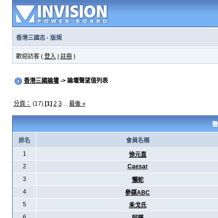
香港三國志
·
版規
歡迎訪客 (
登入
|
註冊
)
香港三國論壇
-> 論壇聲望值列表
分頁：
(17)
[1]
2
3
...
最後 »
聲
排名
會員名稱
1
徐元直
2
Caesar
3
懶蛇
4
參謀ABC
5
耒戈氏
6