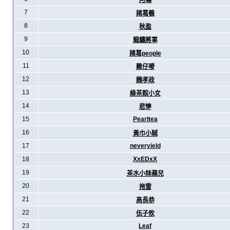
阿暪
7
諸葛羲
8
秋盈
9
龍驤將軍
10
諸葛people
11
雞仔嘜
12
魏孝政
13
綠茶館小女
14
悲慘
15
Pearltea
16
黃巾小賊
17
neveryield
18
XxEDxX
19
茶水小妹蘋兒
20
拖雷
21
高長恭
22
伍子攸
23
Leaf