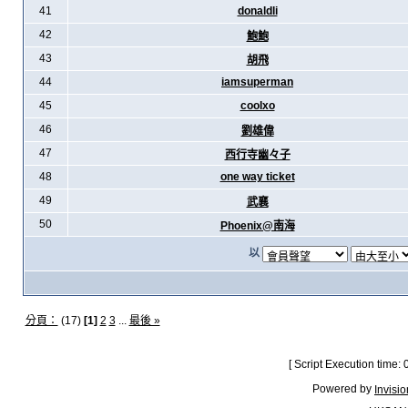
41
donaldli
42
鮑鮑
43
胡飛
44
iamsuperman
45
coolxo
46
劉雄偉
47
西行寺幽々子
48
one way ticket
49
武襄
50
Phoenix@南海
以
分頁：
(17)
[1]
2
3
...
最後 »
[ Script Execution time:
Powered by
Invisi