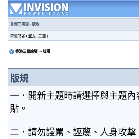
香港三國志
·
版規
歡迎訪客 (
登入
|
註冊
)
香港三國論壇
-> 版規
版規
一．開新主題時請選擇與主題內
貼。
二．請勿謾罵、誣蔑、人身攻擊