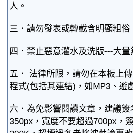
人。
三．請勿發表或轉載含明顯粗俗
四．禁止惡意灌水及洗版---大
五． 法律所限，請勿在本板上
程式(包括其連結)，如MP3、遊
六．為免影響閱讀文章，建議簽
350px，寬度不要超過700p