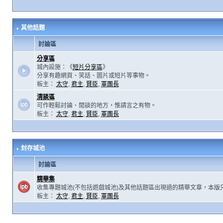
其他話題
討論區
分享區
城內設施：《
短片分享區
》
分享有趣網頁、笑話、圖片或短片等事物。
板主：
太守
,
君主
,
賢臣
,
軍團長
清談區
可作輕鬆討論、閒談的地方，惟請言之有物。
板主：
太守
,
君主
,
賢臣
,
軍團長
封存城池
討論區
精華集
收集專題城池(不包括遊戲城池)及其他話題區出現過的精華文章，本版
板主：
太守
,
君主
,
賢臣
,
軍團長