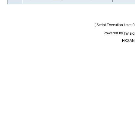
[ Script Execution time:
Powered by
Invisi
HKSAN.