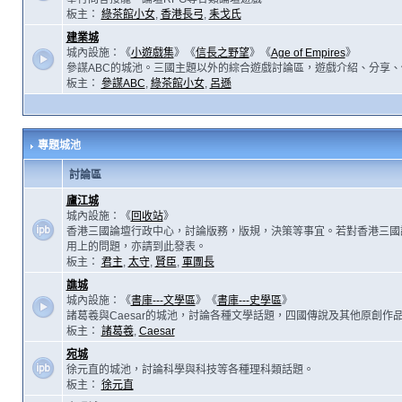
板主：
綠茶館小女
,
香港長弓
,
耒戈氏
建業城
城內設施：《
小遊戲集
》《
信長之野望
》《
Age of Empires
》
參謀ABC的城池。三國主題以外的綜合遊戲討論區，遊戲介紹、分享、
板主：
參謀ABC
,
綠茶館小女
,
呂遜
專題城池
討論區
廬江城
城內設施：《
回收站
》
香港三國論壇行政中心，討論版務，版規，決策等事宜。若對香港三國
用上的問題，亦請到此發表。
板主：
君主
,
太守
,
賢臣
,
軍團長
譙城
城內設施：《
書庫---文學區
》《
書庫---史學區
》
諸葛羲與Caesar的城池，討論各種文學話題，四國傳說及其他原創作
板主：
諸葛羲
,
Caesar
宛城
徐元直的城池，討論科學與科技等各種理科類話題。
板主：
徐元直