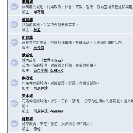
襄陽城
諸葛羲的城池，討論政治、社會、宗教、哲學，鼓勵宣揚各種信仰與理
板主：
諸葛羲
敦煌城
秋盈的城池，討論中外歷史與軍事。
板主：
秋盈
新野城
高長恭的討論區，討論各種電腦、數碼產品、互聯網相關的話題。
板主：
高長恭
武威城
城內設施：《
世界盃專區
》
黃巾小賊的城池，討論體育運動，賽事與盛事。
板主：
黃巾小賊
,
XxEDxX
樂浪城
司馬仲達的城池，討論動漫、影視、音樂等話題。
板主：
司馬仲達
天水城
司馬仲達的城池，求學、工作、感情......分享你生活中的喜與憂。遇
助。
板主：
司馬仲達
,
Pearltea
許都城
分享飲食、烹飪、旅遊、攝影的心得和資訊。
板主：
懶蛇