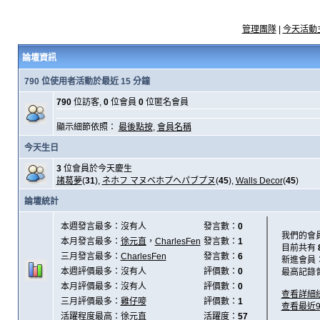
管理團隊
|
今天活動
論壇資訊
790 位使用者活動於最近 15 分鐘
790
位訪客,
0
位會員
0
位匿名會員
顯示細節依照：
最後點按
,
會員名稱
今天生日
3
位會員於今天慶生
諸葛夢
(
31
),
ネホフ マヌベホプヘパブプヌ
(
45
),
Walls Decor
(
45
)
論壇統計
本週發言最多：沒有人
發言數：
0
我們的會
本月發言最多：
徐元直
，
CharlesFen
發言數：
1
目前共有
三月發言最多：
CharlesFen
發言數：
6
新進會員
本週評價最多：沒有人
評價數：
0
最高記錄
本月評價最多：沒有人
評價數：
0
查看詳細
三月評價最多：
雞仔嘜
評價數：
1
查看最近
活躍程度最高：
徐元直
活躍度：
57