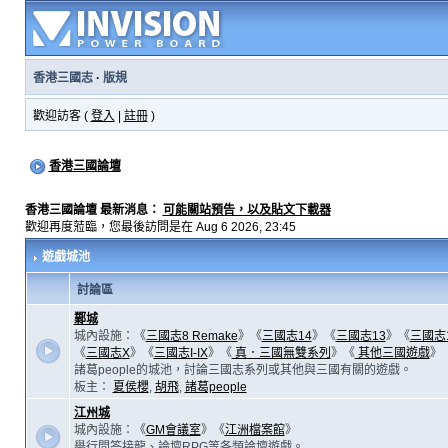
香港三國志
·
版規
歡迎訪客 (
登入
|
註冊
)
香港三國論壇
香港三國論壇 最新消息：
可能關站預告，以及貼文下載器
歡迎再度蒞臨，您最後訪問是在 Aug 6 2026, 23:45
遊戲城池
討論區
鄴城
城內設施：《
三國志8 Remake
》《
三國志14
》《
三國志13
》《
三國志
《
三國志X
》《
三國志I-IX
》《
真．三國無雙系列
》《
其他三國遊戲
》
諸葛people的城池，討論三國志系列或其他與三國有關的遊戲。
板主：
夏侯櫻
,
胡飛
,
諸葛people
江州城
城內設施：《
GM會議室
》《
江洲檔案館
》
舉行問答接龍、論壇RPG等各類論壇遊戲。