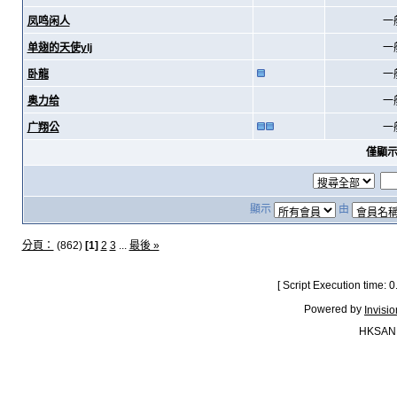
凤鸣闲人
一
单翅的天使ylj
一
卧龍
一
奥力给
一
广翔公
一
僅顯
顯示
由
分頁：
(862)
[1]
2
3
...
最後 »
[ Script Execution time:
Powered by
Invisi
HKSAN.