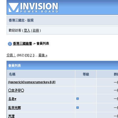
香港三國志
·
版規
歡迎訪客 (
登入
|
註冊
)
香港三國論壇
-> 會員列表
分頁：
(862)
[1]
2
3
...
最後 »
會員列表
名稱
等級
群
#generick[somexrumerkey,8,8]
一
〇太子仔〇
一
るあ♥
一
乱世光辉
一
兲漟
一