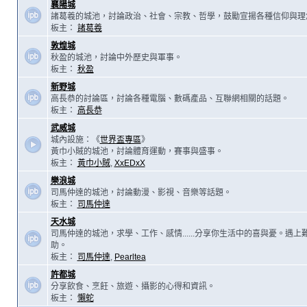
襄陽城
諸葛羲的城池，討論政治、社會、宗教、哲學，鼓勵宣揚各種信仰與理
板主：
諸葛羲
敦煌城
秋盈的城池，討論中外歷史與軍事。
板主：
秋盈
新野城
高長恭的討論區，討論各種電腦、數碼產品、互聯網相關的話題。
板主：
高長恭
武威城
城內設施：《
世界盃專區
》
黃巾小賊的城池，討論體育運動，賽事與盛事。
板主：
黃巾小賊
,
XxEDxX
樂浪城
司馬仲達的城池，討論動漫、影視、音樂等話題。
板主：
司馬仲達
天水城
司馬仲達的城池，求學、工作、感情......分享你生活中的喜與憂。遇
助。
板主：
司馬仲達
,
Pearltea
許都城
分享飲食、烹飪、旅遊、攝影的心得和資訊。
板主：
懶蛇