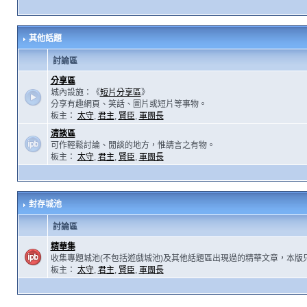
其他話題
討論區
分享區
城內設施：《
短片分享區
》
分享有趣網頁、笑話、圖片或短片等事物。
板主：
太守
,
君主
,
賢臣
,
軍團長
清談區
可作輕鬆討論、閒談的地方，惟請言之有物。
板主：
太守
,
君主
,
賢臣
,
軍團長
封存城池
討論區
精華集
收集專題城池(不包括遊戲城池)及其他話題區出現過的精華文章，本版
板主：
太守
,
君主
,
賢臣
,
軍團長