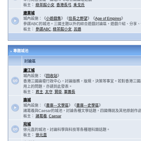
板主：
綠茶館小女
,
香港長弓
,
耒戈氏
建業城
城內設施：《
小遊戲集
》《
信長之野望
》《
Age of Empires
》
參謀ABC的城池。三國主題以外的綜合遊戲討論區，遊戲介紹、分享、
板主：
參謀ABC
,
綠茶館小女
,
呂遜
專題城池
討論區
廬江城
城內設施：《
回收站
》
香港三國論壇行政中心，討論版務，版規，決策等事宜。若對香港三國
用上的問題，亦請到此發表。
板主：
君主
,
太守
,
賢臣
,
軍團長
譙城
城內設施：《
書庫---文學區
》《
書庫---史學區
》
諸葛羲與Caesar的城池，討論各種文學話題，四國傳說及其他原創作
板主：
諸葛羲
,
Caesar
宛城
徐元直的城池，討論科學與科技等各種理科類話題。
板主：
徐元直