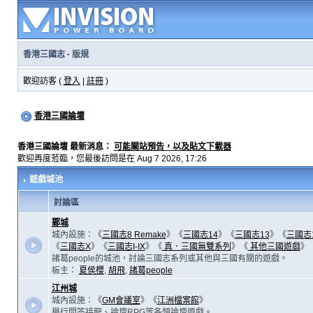
香港三國志
·
版規
歡迎訪客 (
登入
|
註冊
)
香港三國論壇
香港三國論壇 最新消息：
可能關站預告，以及貼文下載器
歡迎再度蒞臨，您最後訪問是在 Aug 7 2026, 17:26
遊戲城池
討論區
鄴城
城內設施：《
三國志8 Remake
》《
三國志14
》《
三國志13
》《
三國志
《
三國志X
》《
三國志I-IX
》《
真．三國無雙系列
》《
其他三國遊戲
》
諸葛people的城池，討論三國志系列或其他與三國有關的遊戲。
板主：
夏侯櫻
,
胡飛
,
諸葛people
江州城
城內設施：《
GM會議室
》《
江洲檔案館
》
舉行問答接龍、論壇RPG等各類論壇遊戲。