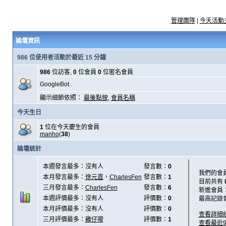
管理團隊
|
今天活動
論壇資訊
986 位使用者活動於最近 15 分鐘
986
位訪客,
0
位會員
0
位匿名會員
GoogleBot
顯示細節依照：
最後點按
,
會員名稱
今天生日
1
位在今天慶生的會員
manho
(
38
)
論壇統計
本週發言最多：沒有人
發言數：
0
我們的會
本月發言最多：
徐元直
，
CharlesFen
發言數：
1
目前共有
三月發言最多：
CharlesFen
發言數：
6
新進會員
本週評價最多：沒有人
評價數：
0
最高記錄
本月評價最多：沒有人
評價數：
0
查看詳細
三月評價最多：
雞仔嘜
評價數：
1
查看最近