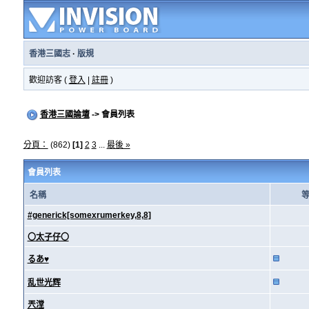
香港三國志
·
版規
歡迎訪客 (
登入
|
註冊
)
香港三國論壇
-> 會員列表
分頁：
(862)
[1]
2
3
...
最後 »
會員列表
名稱
#generick[somexrumerkey,8,8]
〇太子仔〇
るあ♥
乱世光辉
兲漟