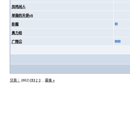
凤鸣闲人
单翅的天使ylj
卧龍
奥力给
广翔公
分頁：
(862)
[1]
2
3
...
最後 »