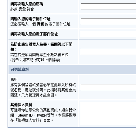
請再次輸入您的密碼
必須
完全
符合
請輸入您的電子郵件位址
您必須輸入一個
真實
的電子郵件位址
請再次輸入您的電子郵件位址
為防止廣告機器人註冊，請回答以下問
題：
請在右邊填寫圓周率至小數點後五位
(提示：如不記得可以上網搜尋)
可選填資料
馬甲
擁有多個論壇帳號者必須在此填入所有帳
號名稱，用逗號分隔。此欄將對其他會員
隱藏，只有管理員才能查閱。
其他個人資料
可選填你愿意公開的其他資訊，如自我介
紹、Steam ID、Twitter等等。本欄將顯示
在「檢視個人資料」頁面。