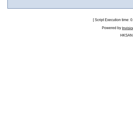
[ Script Execution time:
Powered by
Invisi
HKSAN.