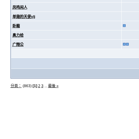
凤鸣闲人
单翅的天使ylj
卧龍
奥力给
广翔公
分頁：
(863)
[1]
2
3
...
最後 »