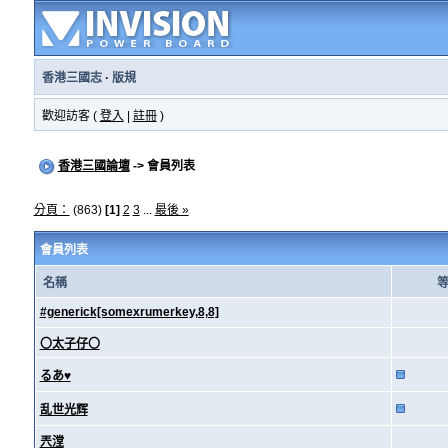
香港三國志
·
版規
歡迎訪客 (
登入
|
註冊
)
香港三國論壇
-> 會員列表
分頁：
(863)
[1]
2
3
...
最後 »
會員列表
名稱
#generick[somexrumerkey,8,8]
〇太子仔〇
るあ♥
乱世光辉
兲漟