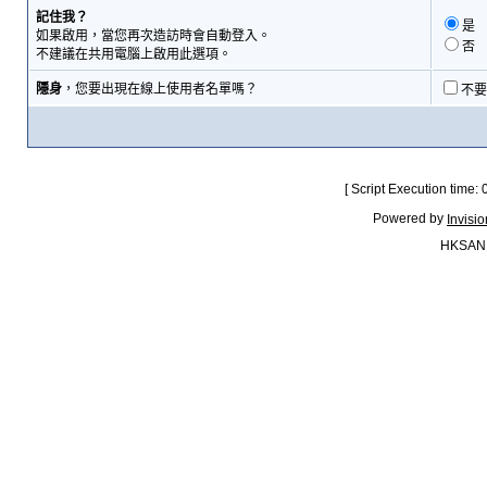
記住我？
是
如果啟用，當您再次造訪時會自動登入。
否
不建議在共用電腦上啟用此選項。
隱身
，您要出現在線上使用者名單嗎？
不要
[ Script Execution time:
Powered by
Invisi
HKSAN.