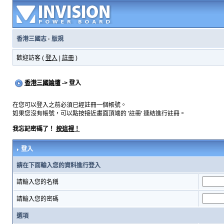
香港三國志
·
版規
歡迎訪客 (
登入
|
註冊
)
香港三國論壇
-> 登入
在您可以登入之前必須已經註冊一個帳號。
如果您沒有帳號，可以點按接近畫面頂端的 '註冊' 連結進行註冊。
我忘記密碼了！
按這裡！
登入
請在下面輸入您的資料進行登入
請輸入您的名稱
請輸入您的密碼
選項