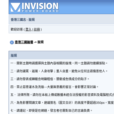
香港三國志
·
版規
歡迎訪客 (
登入
|
註冊
)
香港三國論壇
-> 版規
版規
一．開新主題時請選擇與主題內容相關的版塊，同一主題請勿連續張貼。
二．請勿謾罵、誣蔑、人身攻擊；重人自重，避免以任何言語傷害他人。
三．請勿發表或轉載含明顯粗俗、猥褻或色情成分的貼子。
四．禁止惡意灌水及洗版---大量無意義的留言，會影響正常討論。
五． 法律所限，請勿在本板上傳或散播未經合法授權的影音資料及電腦程式(
六．為免影響閱讀文章，建議簽名（圖文合計）的高度不要超過350px，寬度
七．請謹記，即使是在網絡，發言者也需對自己的言論負責。