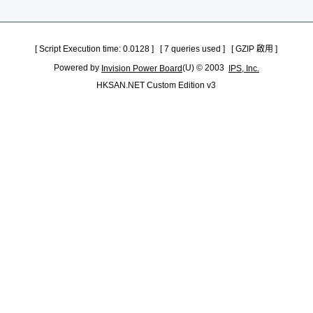
[ Script Execution time: 0.0128 ] [ 7 queries used ] [ GZIP 啟用 ]
Powered by
(U) © 2003
Invision Power Board
IPS, Inc.
HKSAN.NET Custom Edition v3