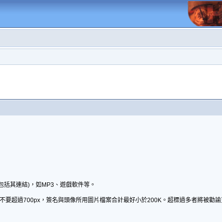
包括其連結)，如MP3、遊戲軟件等。
不要超過700px，簽名與頭像所用圖片檔案合計最好小於200K。超標過多者將被勸