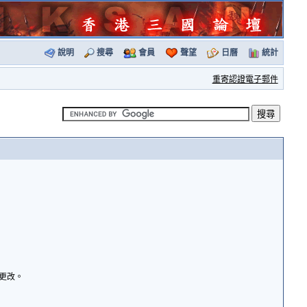
說明
搜尋
會員
聲望
日曆
統計
重寄認證電子郵件
諭更改。