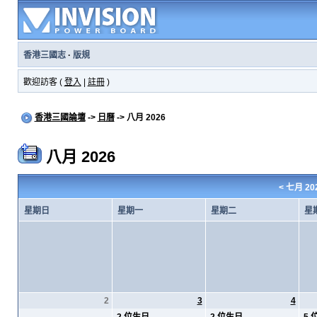
香港三國志
·
版規
歡迎訪客 (
登入
|
註冊
)
香港三國論壇
->
日曆
-> 八月 2026
八月 2026
<
七月 20
星期日
星期一
星期二
星
2
3
4