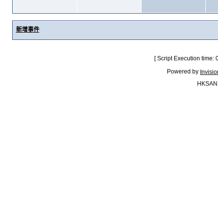
新增事件
[ Script Execution time:
Powered by
Invisi
HKSAN.