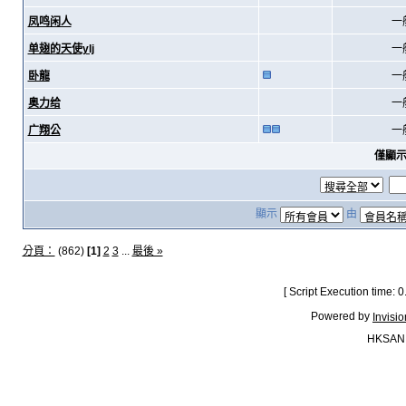
凤鸣闲人
一
单翅的天使ylj
一
卧龍
一
奥力给
一
广翔公
一
僅顯
顯示
由
分頁：
(862)
[1]
2
3
...
最後 »
[ Script Execution time:
Powered by
Invisi
HKSAN.