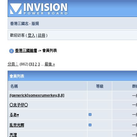
香港三國志
·
版規
歡迎訪客 (
登入
|
註冊
)
香港三國論壇
-> 會員列表
分頁：
(862)
[1]
2
3
...
最後 »
會員列表
名稱
等級
群
#generick[somexrumerkey,8,8]
一
〇太子仔〇
一
るあ♥
一
乱世光辉
一
兲漟
一