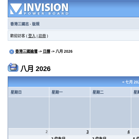
香港三國志
·
版規
歡迎訪客 (
登入
|
註冊
)
香港三國論壇
->
日曆
-> 八月 2026
八月 2026
<
七月 20
星期日
星期一
星期二
星
2
3
4