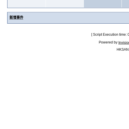
新增事件
[ Script Execution time:
Powered by
Invisi
HKSAN.