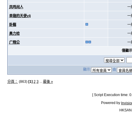
凤鸣闲人
一
单翅的天使ylj
一
卧龍
一
奥力给
一
广翔公
一
僅顯
顯示
由
分頁：
(863)
[1]
2
3
...
最後 »
[ Script Execution time:
Powered by
Invisi
HKSAN.