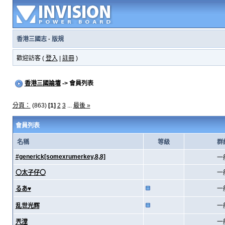
香港三國志
·
版規
歡迎訪客 (
登入
|
註冊
)
香港三國論壇
-> 會員列表
分頁：
(863)
[1]
2
3
...
最後 »
會員列表
名稱
等級
群
#generick[somexrumerkey,8,8]
一
〇太子仔〇
一
るあ♥
一
乱世光辉
一
兲漟
一