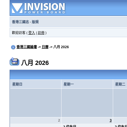
香港三國志
·
版規
歡迎訪客 (
登入
|
註冊
)
香港三國論壇
->
日曆
-> 八月 2026
八月 2026
星期日
星期一
星期二
2
3