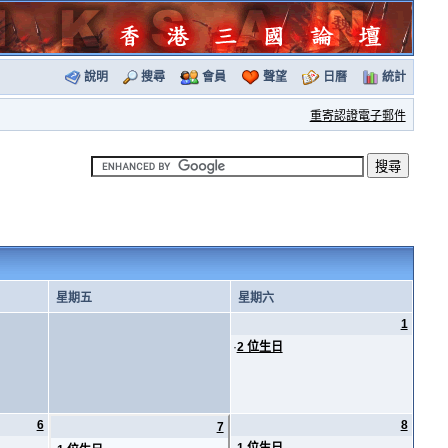
說明
搜尋
會員
聲望
日曆
統計
重寄認證電子郵件
星期五
星期六
1
·
2 位生日
6
8
7