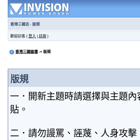
香港三國志
·
版規
歡迎訪客 (
登入
|
註冊
)
香港三國論壇
-> 版規
版規
一．開新主題時請選擇與主題內
貼。
二．請勿謾罵、誣蔑、人身攻擊