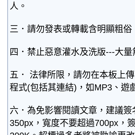
人。
三．請勿發表或轉載含明顯粗俗
四．禁止惡意灌水及洗版---大
五． 法律所限，請勿在本板上
程式(包括其連結)，如MP3、遊
六．為免影響閱讀文章，建議簽
350px，寬度不要超過700p