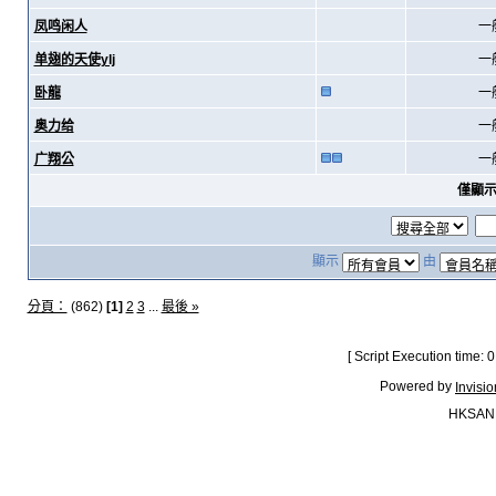
凤鸣闲人
一
单翅的天使ylj
一
卧龍
一
奥力给
一
广翔公
一
僅顯
顯示
由
分頁：
(862)
[1]
2
3
...
最後 »
[ Script Execution time:
Powered by
Invisi
HKSAN.