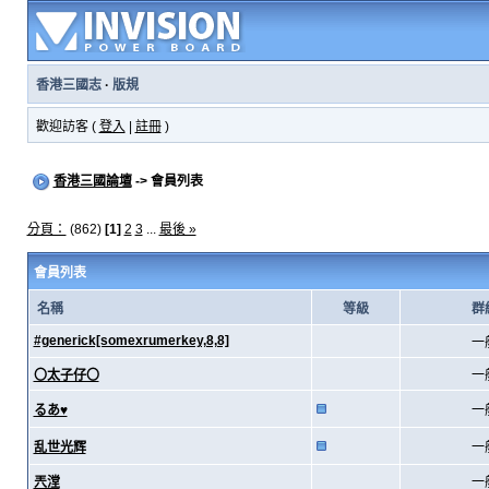
香港三國志
·
版規
歡迎訪客 (
登入
|
註冊
)
香港三國論壇
-> 會員列表
分頁：
(862)
[1]
2
3
...
最後 »
會員列表
名稱
等級
群
#generick[somexrumerkey,8,8]
一
〇太子仔〇
一
るあ♥
一
乱世光辉
一
兲漟
一