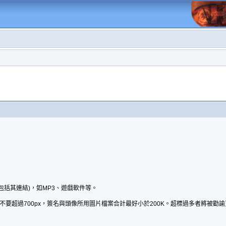
包括其連結)，如MP3、遊戲軟件等。
不要超過700px，簽名與頭像所用圖片檔案合計最好小於200K。超標過多者將被勸