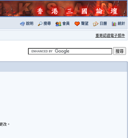
說明
搜尋
會員
聲望
日曆
統計
重寄認證電子郵件
諭更改。