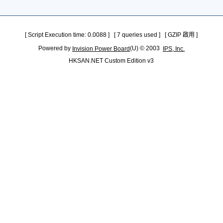
[ Script Execution time: 0.0088 ] [ 7 queries used ] [ GZIP 啟用 ]
Powered by
(U) © 2003
Invision Power Board
IPS, Inc.
HKSAN.NET Custom Edition v3