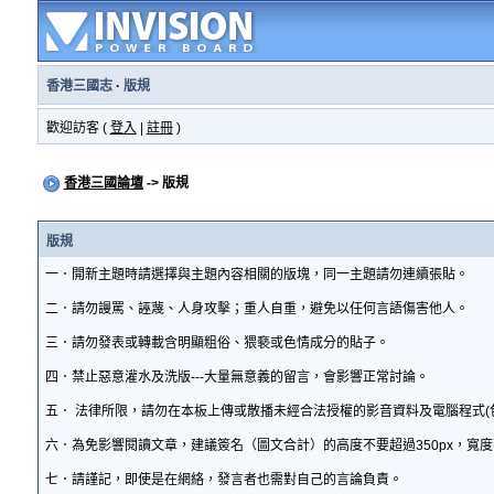
香港三國志
·
版規
歡迎訪客 (
登入
|
註冊
)
香港三國論壇
-> 版規
版規
一．開新主題時請選擇與主題內容相關的版塊，同一主題請勿連續張貼。
二．請勿謾罵、誣蔑、人身攻擊；重人自重，避免以任何言語傷害他人。
三．請勿發表或轉載含明顯粗俗、猥褻或色情成分的貼子。
四．禁止惡意灌水及洗版---大量無意義的留言，會影響正常討論。
五． 法律所限，請勿在本板上傳或散播未經合法授權的影音資料及電腦程式(
六．為免影響閱讀文章，建議簽名（圖文合計）的高度不要超過350px，寬度
七．請謹記，即使是在網絡，發言者也需對自己的言論負責。