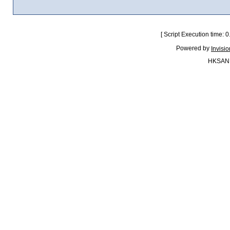
[ Script Execution time:
Powered by
Invisi
HKSAN.