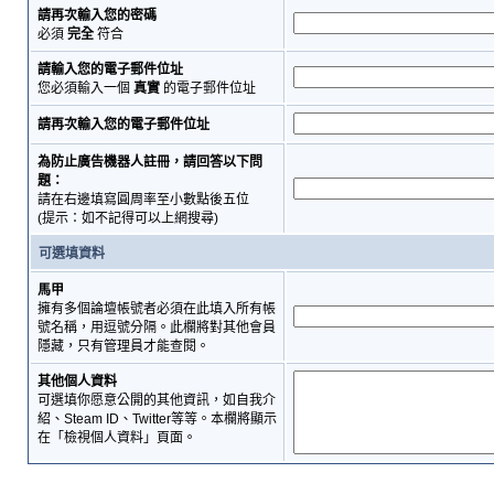
請再次輸入您的密碼
必須
完全
符合
請輸入您的電子郵件位址
您必須輸入一個
真實
的電子郵件位址
請再次輸入您的電子郵件位址
為防止廣告機器人註冊，請回答以下問
題：
請在右邊填寫圓周率至小數點後五位
(提示：如不記得可以上網搜尋)
可選填資料
馬甲
擁有多個論壇帳號者必須在此填入所有帳
號名稱，用逗號分隔。此欄將對其他會員
隱藏，只有管理員才能查閱。
其他個人資料
可選填你愿意公開的其他資訊，如自我介
紹、Steam ID、Twitter等等。本欄將顯示
在「檢視個人資料」頁面。