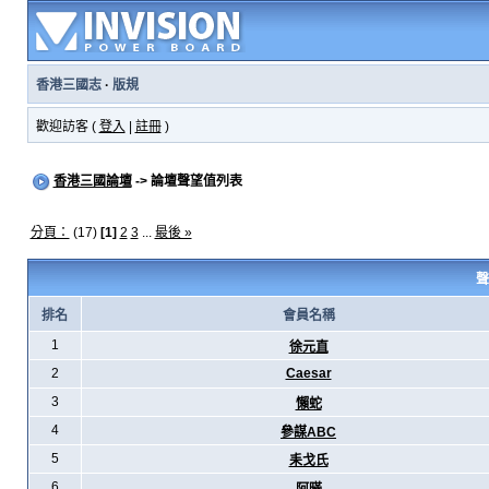
香港三國志
·
版規
歡迎訪客 (
登入
|
註冊
)
香港三國論壇
-> 論壇聲望值列表
分頁：
(17)
[1]
2
3
...
最後 »
聲
排名
會員名稱
1
徐元直
2
Caesar
3
懶蛇
4
參謀ABC
5
耒戈氏
6