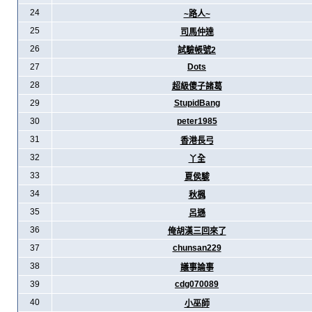
24
~路人~
25
司馬仲達
26
試驗帳號2
27
Dots
28
超級傻子諸葛
29
StupidBang
30
peter1985
31
香港長弓
32
丫全
33
夏侯駿
34
秋楓
35
呂遜
36
俺胡漢三回來了
37
chunsan229
38
議事論事
39
cdg070089
40
小巫師