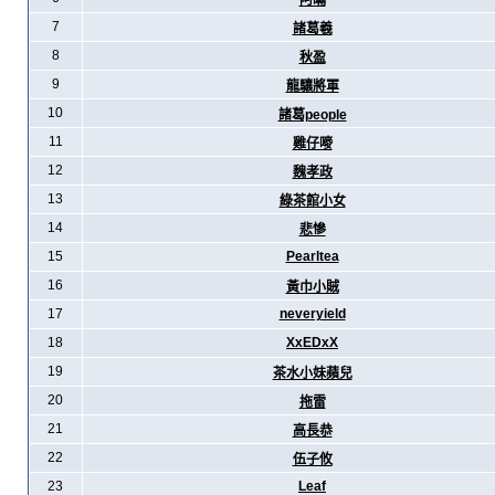
阿暪
7
諸葛羲
8
秋盈
9
龍驤將軍
10
諸葛people
11
雞仔嘜
12
魏孝政
13
綠茶館小女
14
悲慘
15
Pearltea
16
黃巾小賊
17
neveryield
18
XxEDxX
19
茶水小妹蘋兒
20
拖雷
21
高長恭
22
伍子攸
23
Leaf