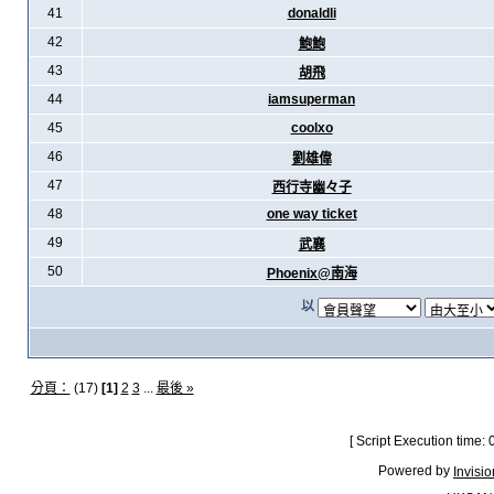
41
donaldli
42
鮑鮑
43
胡飛
44
iamsuperman
45
coolxo
46
劉雄偉
47
西行寺幽々子
48
one way ticket
49
武襄
50
Phoenix@南海
以
分頁：
(17)
[1]
2
3
...
最後 »
[ Script Execution time:
Powered by
Invisi