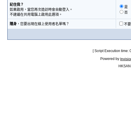
記住我？
是
如果啟用，當您再次造訪時會自動登入。
否
不建議在共用電腦上啟用此選項。
隱身
，您要出現在線上使用者名單嗎？
不要
[ Script Execution time:
Powered by
Invisi
HKSAN.