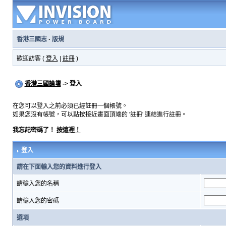
香港三國志
·
版規
歡迎訪客 (
登入
|
註冊
)
香港三國論壇
-> 登入
在您可以登入之前必須已經註冊一個帳號。
如果您沒有帳號，可以點按接近畫面頂端的 '註冊' 連結進行註冊。
我忘記密碼了！
按這裡！
登入
請在下面輸入您的資料進行登入
請輸入您的名稱
請輸入您的密碼
選項