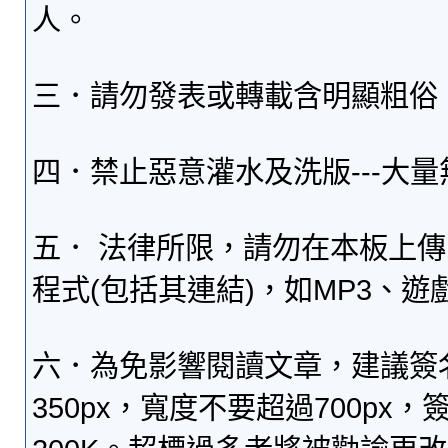
人。
三．請勿發表或轉載含明顯粗俗
四．禁止惡意灌水及洗版---大
五． 法律所限，請勿在本板上
程式(包括其連結)，如MP3、遊
六．為免影響閱讀文章，建議簽
350px，寬度不要超過700p