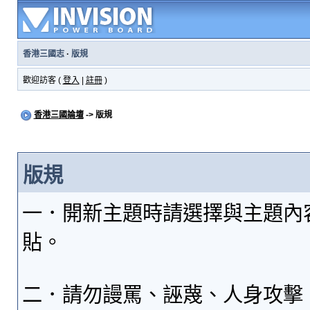
香港三國志
·
版規
歡迎訪客 (
登入
|
註冊
)
香港三國論壇
-> 版規
版規
一．開新主題時請選擇與主題內
貼。
二．請勿謾罵、誣蔑、人身攻擊