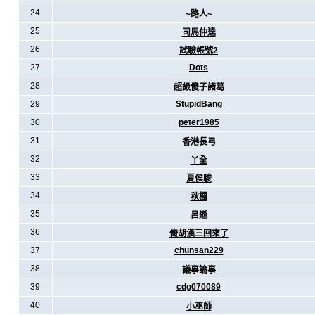
24
~路人~
25
司馬仲達
26
試驗帳號2
27
Dots
28
超級傻子諸葛
29
StupidBang
30
peter1985
31
香港長弓
32
丫全
33
夏侯駿
34
秋楓
35
呂遜
36
俺胡漢三回來了
37
chunsan229
38
議事論事
39
cdg070089
40
小巫師