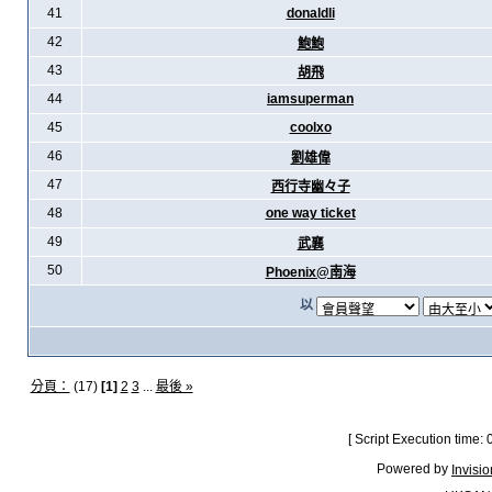
41
donaldli
42
鮑鮑
43
胡飛
44
iamsuperman
45
coolxo
46
劉雄偉
47
西行寺幽々子
48
one way ticket
49
武襄
50
Phoenix@南海
以
分頁：
(17)
[1]
2
3
...
最後 »
[ Script Execution time:
Powered by
Invisi