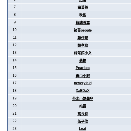
阿暪
7
諸葛羲
8
秋盈
9
龍驤將軍
10
諸葛people
11
雞仔嘜
12
魏孝政
13
綠茶館小女
14
悲慘
15
Pearltea
16
黃巾小賊
17
neveryield
18
XxEDxX
19
茶水小妹蘋兒
20
拖雷
21
高長恭
22
伍子攸
23
Leaf