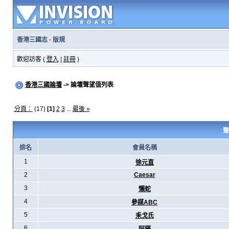
香港三國志
·
版規
歡迎訪客 (
登入
|
註冊
)
香港三國論壇
-> 論壇聲望值列表
分頁：
(17)
[1]
2
3
...
最後 »
聲
排名
會員名稱
1
徐元直
2
Caesar
3
懶蛇
4
參謀ABC
5
耒戈氏
6