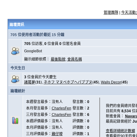
管理團隊
|
今天活動
論壇資訊
705 位使用者活動於最近 15 分鐘
705
位訪客,
0
位會員
0
位匿名會員
GoogleBot
顯示細節依照：
最後點按
,
會員名稱
今天生日
3
位會員於今天慶生
諸葛夢
(
31
),
ネホフ マヌベホプヘパブプヌ
(
45
),
Walls Decor
(
45
)
論壇統計
本週發言最多：沒有人
發言數：
0
我們的會員總共發
本月發言最多：
CharlesFen
發言數：
2
目前共有
8,534
位
三月發言最多：
CharlesFen
發言數：
6
新進會員：
Navar
本週評價最多：沒有人
評價數：
0
最高記錄曾經於
Ju
本月評價最多：沒有人
評價數：
0
查看詳細統計數據
三月評價最多：
雞仔嘜
評價數：
1
查看最近90天的會