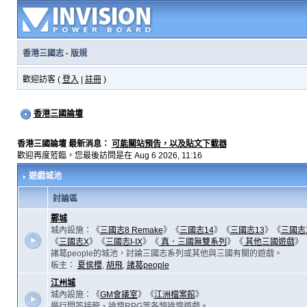
香港三國志
·
版規
歡迎訪客 (
登入
|
註冊
)
香港三國論壇
香港三國論壇 最新消息：
可能關站預告，以及貼文下載器
歡迎再度蒞臨，您最後訪問是在 Aug 6 2026, 11:16
遊戲城池
討論區
鄴城
城內設施：《
三國志8 Remake
》《
三國志14
》《
三國志13
》《
三國志
《
三國志X
》《
三國志I-IX
》《
真．三國無雙系列
》《
其他三國遊戲
》
諸葛people的城池，討論三國志系列或其他與三國有關的遊戲。
板主：
夏侯櫻
,
胡飛
,
諸葛people
江州城
城內設施：《
GM會議室
》《
江洲檔案館
》
舉行問答接龍、論壇RPG等各類論壇遊戲。