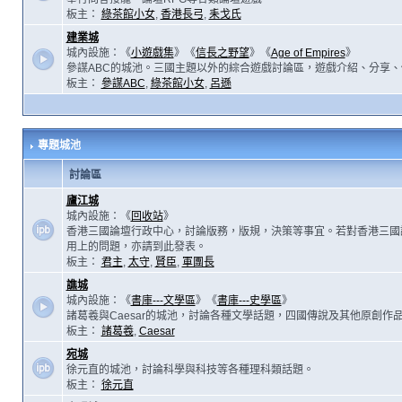
板主：
綠茶館小女
,
香港長弓
,
耒戈氏
建業城
城內設施：《
小遊戲集
》《
信長之野望
》《
Age of Empires
》
參謀ABC的城池。三國主題以外的綜合遊戲討論區，遊戲介紹、分享、
板主：
參謀ABC
,
綠茶館小女
,
呂遜
專題城池
討論區
廬江城
城內設施：《
回收站
》
香港三國論壇行政中心，討論版務，版規，決策等事宜。若對香港三國
用上的問題，亦請到此發表。
板主：
君主
,
太守
,
賢臣
,
軍團長
譙城
城內設施：《
書庫---文學區
》《
書庫---史學區
》
諸葛羲與Caesar的城池，討論各種文學話題，四國傳說及其他原創作
板主：
諸葛羲
,
Caesar
宛城
徐元直的城池，討論科學與科技等各種理科類話題。
板主：
徐元直