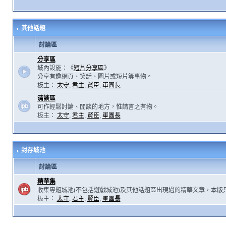
其他話題
討論區
分享區
城內設施：《
短片分享區
》
分享有趣網頁、笑話、圖片或短片等事物。
板主：
太守
,
君主
,
賢臣
,
軍團長
清談區
可作輕鬆討論、閒談的地方，惟請言之有物。
板主：
太守
,
君主
,
賢臣
,
軍團長
封存城池
討論區
精華集
收集專題城池(不包括遊戲城池)及其他話題區出現過的精華文章，本版
板主：
太守
,
君主
,
賢臣
,
軍團長