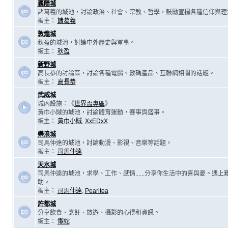
襄陽城
諸葛羲的城池，討論政治、社會、宗教、哲學，鼓勵宣揚各種信仰與理
板主：
諸葛羲
敦煌城
秋盈的城池，討論中外歷史與軍事。
板主：
秋盈
新野城
高長恭的討論區，討論各種電腦、數碼產品、互聯網相關的話題。
板主：
高長恭
武威城
城內設施：《
世界盃專區
》
黃巾小賊的城池，討論體育運動，賽事與盛事。
板主：
黃巾小賊
,
XxEDxX
樂浪城
司馬仲達的城池，討論動漫、影視、音樂等話題。
板主：
司馬仲達
天水城
司馬仲達的城池，求學、工作、感情......分享你生活中的喜與憂。遇
助。
板主：
司馬仲達
,
Pearltea
許都城
分享飲食、烹飪、旅遊、攝影的心得和資訊。
板主：
懶蛇