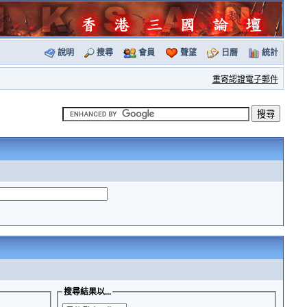
說明
搜尋
會員
聲望
日曆
統計
重寄認證電子郵件
搜尋結果以...