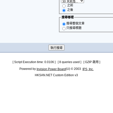
之前
之後
搜尋哪裡
搜尋整個文章
只搜尋標題
[ Script Execution time: 0.0106 ] [ 8 queries used ] [ GZIP 啟用 ]
Powered by
(U) © 2003
Invision Power Board
IPS, Inc.
HKSAN.NET Custom Edition v3