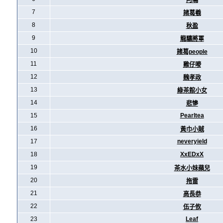
阿暪
7
諸葛羲
8
秋盈
9
龍驤將軍
10
諸葛people
11
雞仔嘜
12
魏孝政
13
綠茶館小女
14
悲慘
15
Pearltea
16
黃巾小賊
17
neveryield
18
XxEDxX
19
茶水小妹蘋兒
20
拖雷
21
高長恭
22
伍子攸
23
Leaf