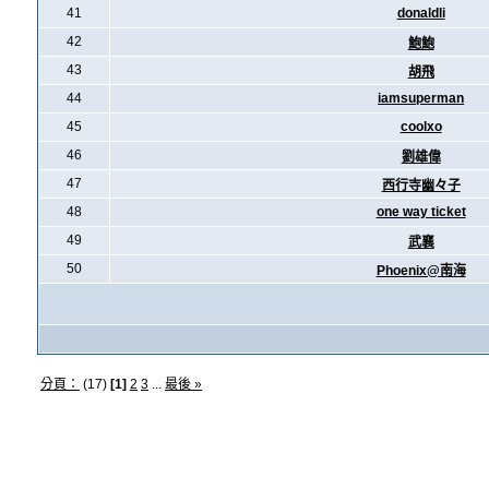
41
donaldli
42
鮑鮑
43
胡飛
44
iamsuperman
45
coolxo
46
劉雄偉
47
西行寺幽々子
48
one way ticket
49
武襄
50
Phoenix@南海
分頁：
(17)
[1]
2
3
...
最後 »