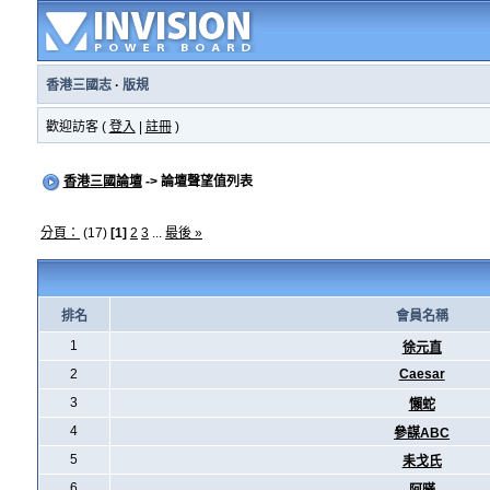
香港三國志
·
版規
歡迎訪客 (
登入
|
註冊
)
香港三國論壇
-> 論壇聲望值列表
分頁：
(17)
[1]
2
3
...
最後 »
排名
會員名稱
1
徐元直
2
Caesar
3
懶蛇
4
參謀ABC
5
耒戈氏
6