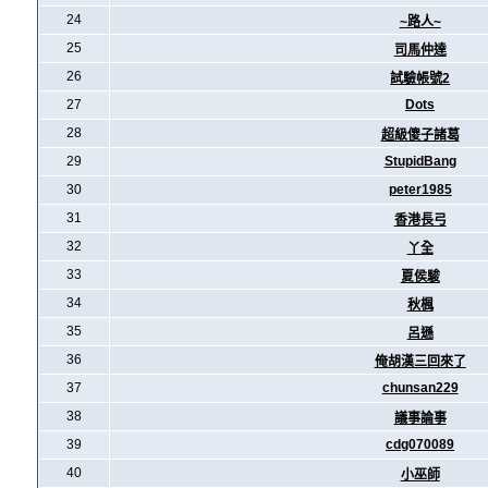
24
~路人~
25
司馬仲達
26
試驗帳號2
27
Dots
28
超級傻子諸葛
29
StupidBang
30
peter1985
31
香港長弓
32
丫全
33
夏侯駿
34
秋楓
35
呂遜
36
俺胡漢三回來了
37
chunsan229
38
議事論事
39
cdg070089
40
小巫師