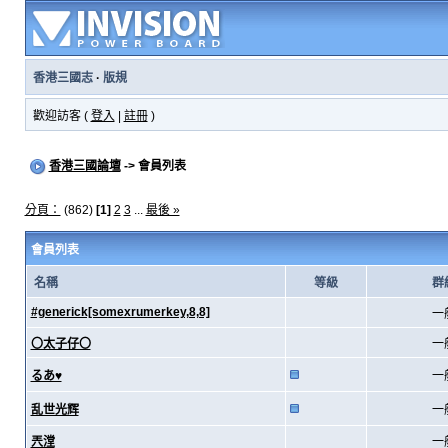
香港三國志
·
版規
歡迎訪客 (
登入
|
註冊
)
香港三國論壇
-> 會員列表
分頁：
(862)
[1]
2
3
...
最後 »
會員列表
名稱
等級
群
#generick[somexrumerkey,8,8]
一
〇太子仔〇
一
るあ♥
一
乱世光辉
一
兲漟
一