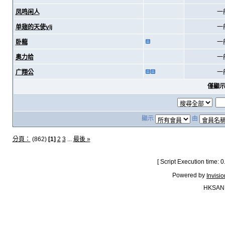
凤鸣闲人
一
单翅的天使ylj
一
卧龍
一
奥力给
一
广翔公
一
僅顯
顯示
由
分頁：
(862)
[1]
2
3
...
最後 »
[ Script Execution time:
Powered by
Invisi
HKSAN.