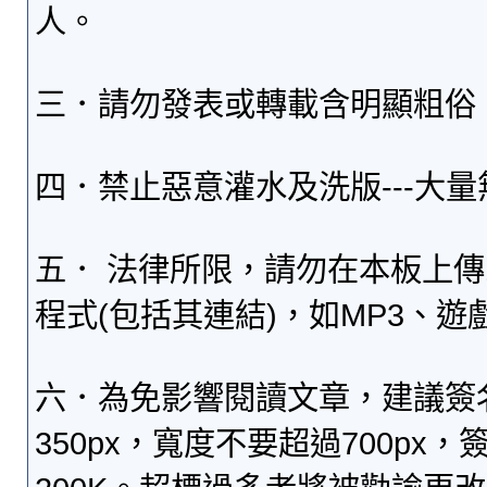
人。
三．請勿發表或轉載含明顯粗俗
四．禁止惡意灌水及洗版---大
五． 法律所限，請勿在本板上
程式(包括其連結)，如MP3、遊
六．為免影響閱讀文章，建議簽
350px，寬度不要超過700p