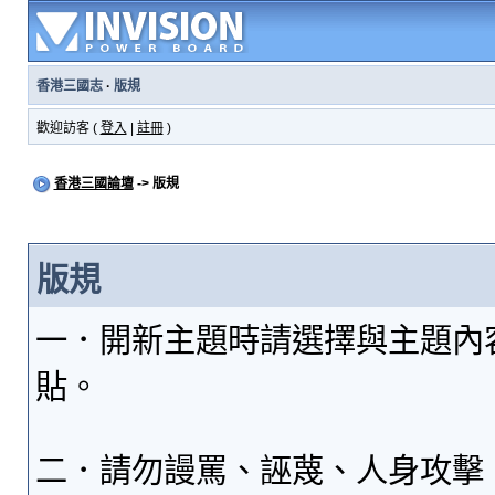
香港三國志
·
版規
歡迎訪客 (
登入
|
註冊
)
香港三國論壇
-> 版規
版規
一．開新主題時請選擇與主題內
貼。
二．請勿謾罵、誣蔑、人身攻擊