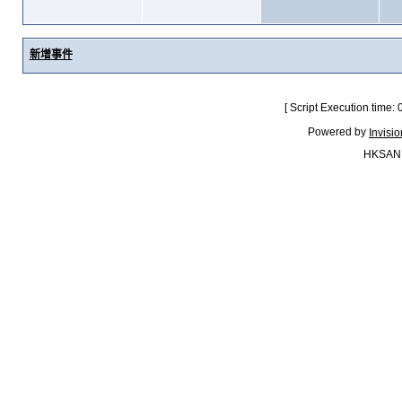
新增事件
[ Script Execution time:
Powered by
Invisi
HKSAN.