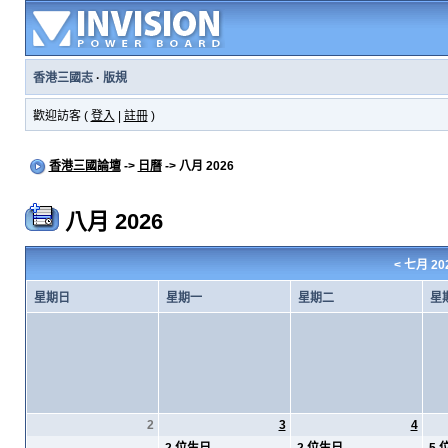
香港三國志
·
版規
歡迎訪客 (
登入
|
註冊
)
香港三國論壇
->
日曆
-> 八月 2026
八月 2026
<
七月 20
星期日
星期一
星期二
星
2
3
4