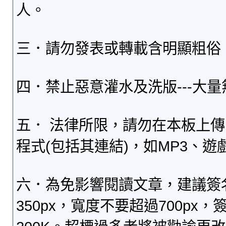
人。
三．請勿發表或轉載含明顯粗俗
四．禁止惡意灌水及洗版---大
五． 法律所限，請勿在本板上
程式(包括其連結)，如MP3、遊
六．為免影響閱讀文章，建議簽
350px，寬度不要超過700p