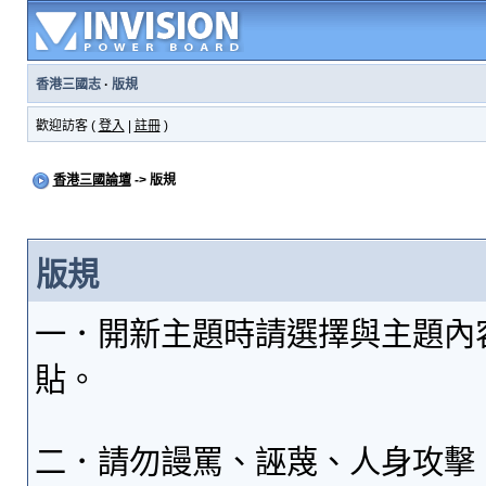
香港三國志
·
版規
歡迎訪客 (
登入
|
註冊
)
香港三國論壇
-> 版規
版規
一．開新主題時請選擇與主題內
貼。
二．請勿謾罵、誣蔑、人身攻擊