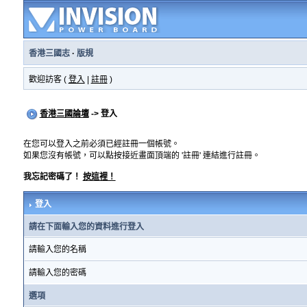
香港三國志
·
版規
歡迎訪客 (
登入
|
註冊
)
香港三國論壇
-> 登入
在您可以登入之前必須已經註冊一個帳號。
如果您沒有帳號，可以點按接近畫面頂端的 '註冊' 連結進行註冊。
我忘記密碼了！
按這裡！
登入
請在下面輸入您的資料進行登入
請輸入您的名稱
請輸入您的密碼
選項