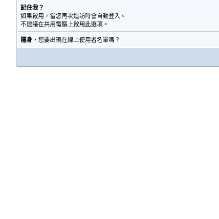
記住我？
如果啟用，當您再次造訪時會自動登入。
不建議在共用電腦上啟用此選項。
隱身
，您要出現在線上使用者名單嗎？