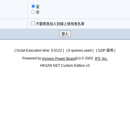
是
否
不要將我加入到線上使用者名單
[ Script Execution time: 0.0122 ] [ 6 queries used ] [ GZIP 啟用 ]
Powered by
(U) © 2003
Invision Power Board
IPS, Inc.
HKSAN.NET Custom Edition v3