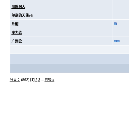
凤鸣闲人
单翅的天使ylj
卧龍
奥力给
广翔公
分頁：
(862)
[1]
2
3
...
最後 »