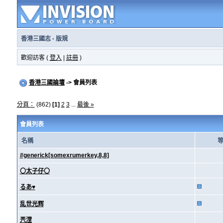
香港三國志
·
版規
歡迎訪客 (
登入
|
註冊
)
香港三國論壇
-> 會員列表
分頁：
(862)
[1]
2
3
...
最後 »
會員列表
名稱
#generick[somexrumerkey,8,8]
〇太子仔〇
るあ♥
乱世光辉
兲漟