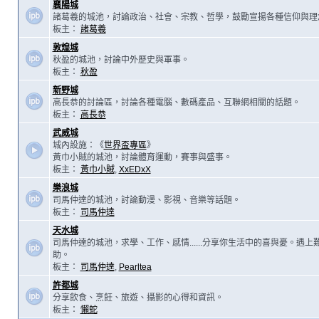
襄陽城
諸葛羲的城池，討論政治、社會、宗教、哲學，鼓勵宣揚各種信仰與理
板主：
諸葛羲
敦煌城
秋盈的城池，討論中外歷史與軍事。
板主：
秋盈
新野城
高長恭的討論區，討論各種電腦、數碼產品、互聯網相關的話題。
板主：
高長恭
武威城
城內設施：《
世界盃專區
》
黃巾小賊的城池，討論體育運動，賽事與盛事。
板主：
黃巾小賊
,
XxEDxX
樂浪城
司馬仲達的城池，討論動漫、影視、音樂等話題。
板主：
司馬仲達
天水城
司馬仲達的城池，求學、工作、感情......分享你生活中的喜與憂。遇
助。
板主：
司馬仲達
,
Pearltea
許都城
分享飲食、烹飪、旅遊、攝影的心得和資訊。
板主：
懶蛇