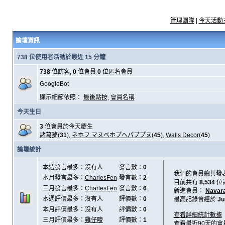
管理團隊
|
今天活動
論壇資訊
738 位使用者活動於最近 15 分鐘
738
位訪客,
0
位會員
0
位匿名會員
GoogleBot
顯示細節依照：
最後點按
,
會員名稱
今天生日
3
位會員於今天慶生
諸葛夢
(
31
),
ネホフ マヌベホプヘパブプヌ
(
45
),
Walls Decor
(
45
)
論壇統計
本週發言最多：沒有人
發言數：
0
我們的會員總共發
本月發言最多：
CharlesFen
發言數：
2
目前共有
8,534
位
三月發言最多：
CharlesFen
發言數：
6
新進會員：
Navar
本週評價最多：沒有人
評價數：
0
最高記錄曾經於
Ju
本月評價最多：沒有人
評價數：
0
查看詳細統計數據
三月評價最多：
雞仔嘜
評價數：
1
查看最近90天的會