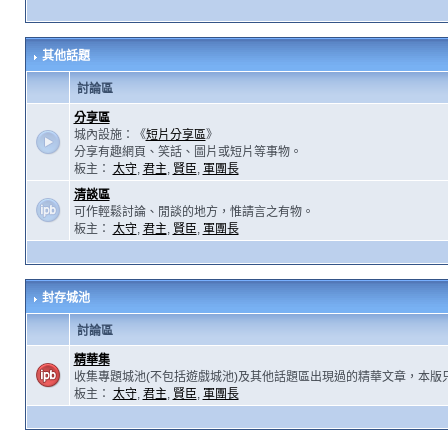
其他話題
討論區
分享區
城內設施：《
短片分享區
》
分享有趣網頁、笑話、圖片或短片等事物。
板主：
太守
,
君主
,
賢臣
,
軍團長
清談區
可作輕鬆討論、閒談的地方，惟請言之有物。
板主：
太守
,
君主
,
賢臣
,
軍團長
封存城池
討論區
精華集
收集專題城池(不包括遊戲城池)及其他話題區出現過的精華文章，本版
板主：
太守
,
君主
,
賢臣
,
軍團長