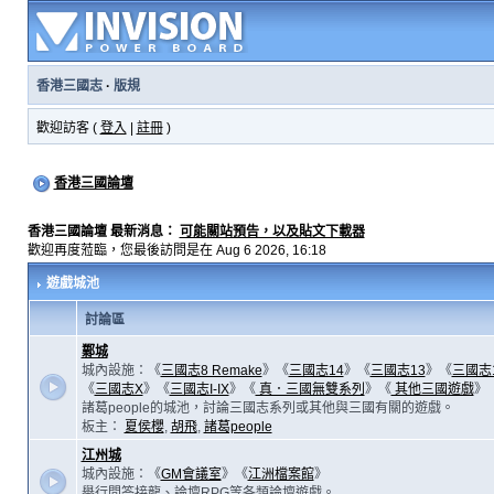
香港三國志
·
版規
歡迎訪客 (
登入
|
註冊
)
香港三國論壇
香港三國論壇 最新消息：
可能關站預告，以及貼文下載器
歡迎再度蒞臨，您最後訪問是在 Aug 6 2026, 16:18
遊戲城池
討論區
鄴城
城內設施：《
三國志8 Remake
》《
三國志14
》《
三國志13
》《
三國志
《
三國志X
》《
三國志I-IX
》《
真．三國無雙系列
》《
其他三國遊戲
》
諸葛people的城池，討論三國志系列或其他與三國有關的遊戲。
板主：
夏侯櫻
,
胡飛
,
諸葛people
江州城
城內設施：《
GM會議室
》《
江洲檔案館
》
舉行問答接龍、論壇RPG等各類論壇遊戲。