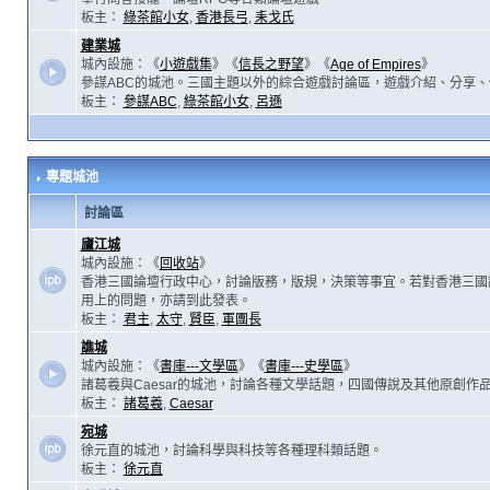
板主：
綠茶館小女
,
香港長弓
,
耒戈氏
建業城
城內設施：《
小遊戲集
》《
信長之野望
》《
Age of Empires
》
參謀ABC的城池。三國主題以外的綜合遊戲討論區，遊戲介紹、分享、
板主：
參謀ABC
,
綠茶館小女
,
呂遜
專題城池
討論區
廬江城
城內設施：《
回收站
》
香港三國論壇行政中心，討論版務，版規，決策等事宜。若對香港三國
用上的問題，亦請到此發表。
板主：
君主
,
太守
,
賢臣
,
軍團長
譙城
城內設施：《
書庫---文學區
》《
書庫---史學區
》
諸葛羲與Caesar的城池，討論各種文學話題，四國傳說及其他原創作
板主：
諸葛羲
,
Caesar
宛城
徐元直的城池，討論科學與科技等各種理科類話題。
板主：
徐元直