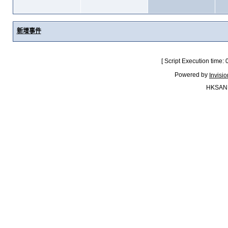
新增事件
[ Script Execution time:
Powered by
Invisi
HKSAN.