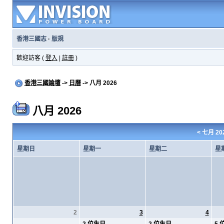
香港三國志
·
版規
歡迎訪客 (
登入
|
註冊
)
香港三國論壇
->
日曆
-> 八月 2026
八月 2026
<
七月 20
星期日
星期一
星期二
星
2
3
4