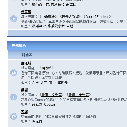
板主：
綠茶館小女
,
香港長弓
,
耒戈氏
建業城
城內設施：《
小遊戲集
》《
信長之野望
》《
Age of Empires
》
參謀ABC的城池。三國主題以外的綜合遊戲討論區，遊戲介紹、分享、
板主：
參謀ABC
,
綠茶館小女
,
呂遜
專題城池
討論區
廬江城
城內設施：《
回收站
》
香港三國論壇行政中心，討論版務，版規，決策等事宜。若對香港三國
用上的問題，亦請到此發表。
板主：
君主
,
太守
,
賢臣
,
軍團長
譙城
城內設施：《
書庫---文學區
》《
書庫---史學區
》
諸葛羲與Caesar的城池，討論各種文學話題，四國傳說及其他原創作
板主：
諸葛羲
,
Caesar
宛城
徐元直的城池，討論科學與科技等各種理科類話題。
板主：
徐元直