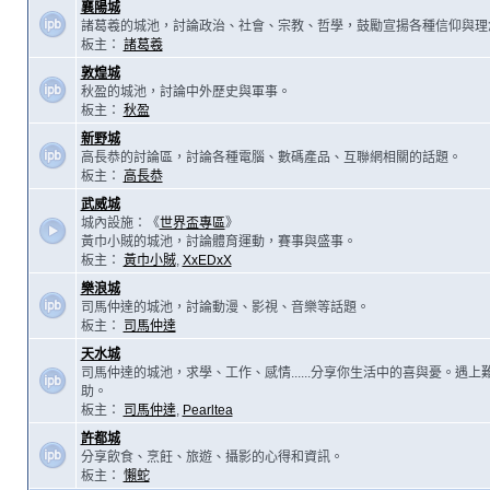
襄陽城
諸葛羲的城池，討論政治、社會、宗教、哲學，鼓勵宣揚各種信仰與理
板主：
諸葛羲
敦煌城
秋盈的城池，討論中外歷史與軍事。
板主：
秋盈
新野城
高長恭的討論區，討論各種電腦、數碼產品、互聯網相關的話題。
板主：
高長恭
武威城
城內設施：《
世界盃專區
》
黃巾小賊的城池，討論體育運動，賽事與盛事。
板主：
黃巾小賊
,
XxEDxX
樂浪城
司馬仲達的城池，討論動漫、影視、音樂等話題。
板主：
司馬仲達
天水城
司馬仲達的城池，求學、工作、感情......分享你生活中的喜與憂。遇
助。
板主：
司馬仲達
,
Pearltea
許都城
分享飲食、烹飪、旅遊、攝影的心得和資訊。
板主：
懶蛇