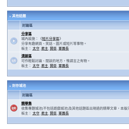
其他話題
討論區
分享區
城內設施：《
短片分享區
》
分享有趣網頁、笑話、圖片或短片等事物。
板主：
太守
,
君主
,
賢臣
,
軍團長
清談區
可作輕鬆討論、閒談的地方，惟請言之有物。
板主：
太守
,
君主
,
賢臣
,
軍團長
封存城池
討論區
精華集
收集專題城池(不包括遊戲城池)及其他話題區出現過的精華文章，本版
板主：
太守
,
君主
,
賢臣
,
軍團長