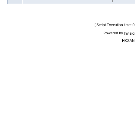
[ Script Execution time:
Powered by
Invisi
HKSAN.