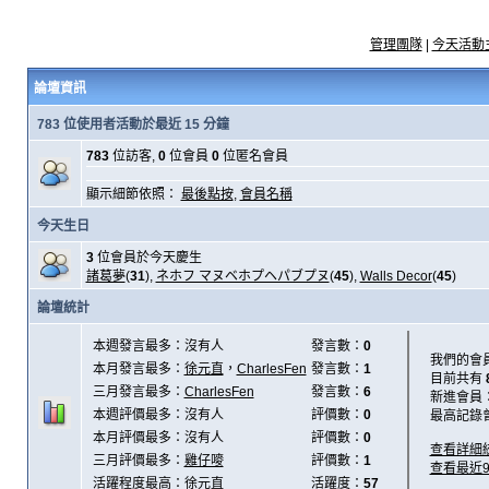
管理團隊
|
今天活動
論壇資訊
783 位使用者活動於最近 15 分鐘
783
位訪客,
0
位會員
0
位匿名會員
顯示細節依照：
最後點按
,
會員名稱
今天生日
3
位會員於今天慶生
諸葛夢
(
31
),
ネホフ マヌベホプヘパブプヌ
(
45
),
Walls Decor
(
45
)
論壇統計
本週發言最多：沒有人
發言數：
0
我們的會
本月發言最多：
徐元直
，
CharlesFen
發言數：
1
目前共有
三月發言最多：
CharlesFen
發言數：
6
新進會員
本週評價最多：沒有人
評價數：
0
最高記錄
本月評價最多：沒有人
評價數：
0
查看詳細
三月評價最多：
雞仔嘜
評價數：
1
查看最近
活躍程度最高：
徐元直
活躍度：
57