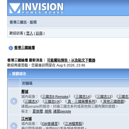
香港三國志
·
版規
歡迎訪客 (
登入
|
註冊
)
香港三國論壇
香港三國論壇 最新消息：
可能關站預告，以及貼文下載器
歡迎再度蒞臨，您最後訪問是在 Aug 6 2026, 23:46
遊戲城池
討論區
鄴城
城內設施：《
三國志8 Remake
》《
三國志14
》《
三國志13
》《
三國志
《
三國志X
》《
三國志I-IX
》《
真．三國無雙系列
》《
其他三國遊戲
》
諸葛people的城池，討論三國志系列或其他與三國有關的遊戲。
板主：
夏侯櫻
,
胡飛
,
諸葛people
江州城
城內設施：《
GM會議室
》《
江洲檔案館
》
舉行問答接龍、論壇RPG等各類論壇遊戲。