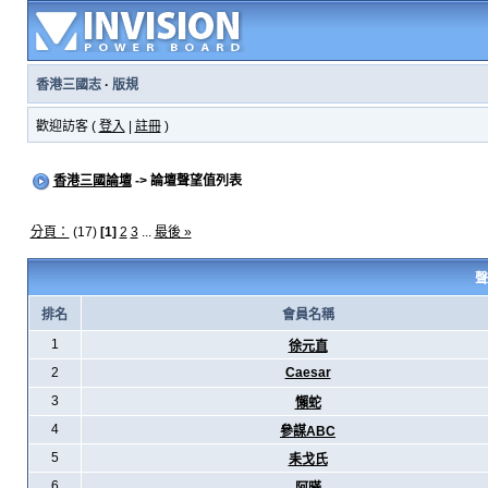
香港三國志
·
版規
歡迎訪客 (
登入
|
註冊
)
香港三國論壇
-> 論壇聲望值列表
分頁：
(17)
[1]
2
3
...
最後 »
聲
排名
會員名稱
1
徐元直
2
Caesar
3
懶蛇
4
參謀ABC
5
耒戈氏
6