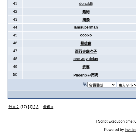
41
donaldli
42
鮑鮑
43
胡飛
44
iamsuperman
45
coolxo
46
劉雄偉
47
西行寺幽々子
48
one way ticket
49
武襄
50
Phoenix@南海
以
分頁：
(17)
[1]
2
3
...
最後 »
[ Script Execution time:
Powered by
Invisi