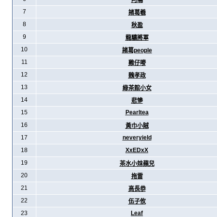
阿暪
7
諸葛羲
8
秋盈
9
龍驤將軍
10
諸葛people
11
雞仔嘜
12
魏孝政
13
綠茶館小女
14
悲慘
15
Pearltea
16
黃巾小賊
17
neveryield
18
XxEDxX
19
茶水小妹蘋兒
20
拖雷
21
高長恭
22
伍子攸
23
Leaf