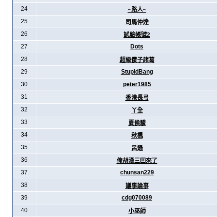
24
~路人~
25
司馬仲達
26
試驗帳號2
27
Dots
28
超級傻子諸葛
29
StupidBang
30
peter1985
31
香港長弓
32
丫全
33
夏侯駿
34
秋楓
35
呂遜
36
俺胡漢三回來了
37
chunsan229
38
議事論事
39
cdg070089
40
小巫師