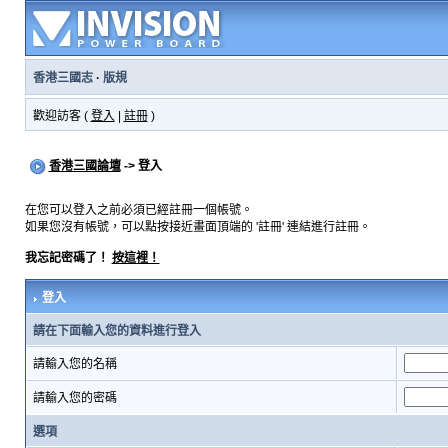
香港三國志
·
版規
歡迎訪客 (
登入
|
註冊
)
香港三國論壇
-> 登入
在您可以登入之前必須已經註冊一個帳號。
如果您沒有帳號，可以點按接近畫面頂端的 '註冊' 連結進行註冊。
我忘記密碼了！
按這裡！
登入
請在下面輸入您的資料進行登入
請輸入您的名稱
請輸入您的密碼
選項