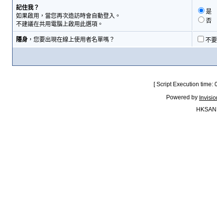
記住我？
是
如果啟用，當您再次造訪時會自動登入。
否
不建議在共用電腦上啟用此選項。
隱身
，您要出現在線上使用者名單嗎？
不要
[ Script Execution time:
Powered by
Invisi
HKSAN.