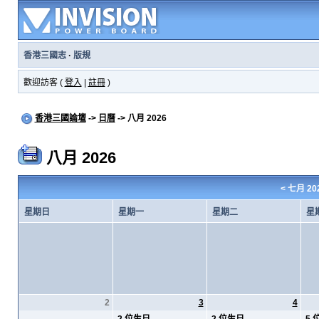
香港三國志
·
版規
歡迎訪客 (
登入
|
註冊
)
香港三國論壇
->
日曆
-> 八月 2026
八月 2026
<
七月 20
星期日
星期一
星期二
星
2
3
4