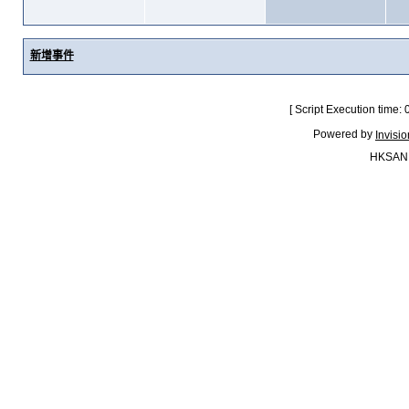
新增事件
[ Script Execution time:
Powered by
Invisi
HKSAN.