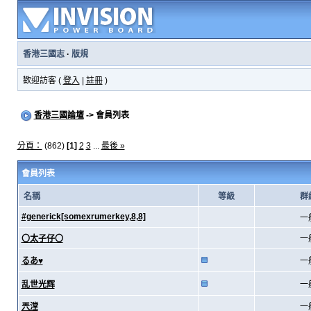
香港三國志
·
版規
歡迎訪客 (
登入
|
註冊
)
香港三國論壇
-> 會員列表
分頁：
(862)
[1]
2
3
...
最後 »
會員列表
名稱
等級
群
#generick[somexrumerkey,8,8]
一
〇太子仔〇
一
るあ♥
一
乱世光辉
一
兲漟
一