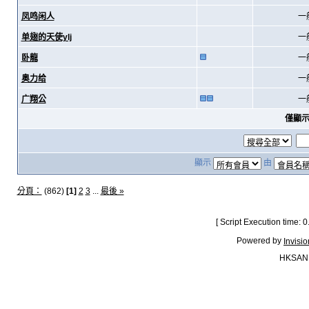
凤鸣闲人
一
单翅的天使ylj
一
卧龍
一
奥力给
一
广翔公
一
僅顯
顯示
由
分頁：
(862)
[1]
2
3
...
最後 »
[ Script Execution time:
Powered by
Invisi
HKSAN.