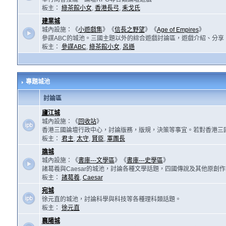
板主：
綠茶館小女
,
香港長弓
,
耒戈氏
建業城
城內設施：《
小遊戲集
》《
信長之野望
》《
Age of Empires
》
參謀ABC的城池。三國主題以外的綜合遊戲討論區，遊戲介紹、分享
板主：
參謀ABC
,
綠茶館小女
,
呂遜
專題城池
討論區
廬江城
城內設施：《
回收站
》
香港三國論壇行政中心，討論版務，版規，決策等事宜。若對香港三
板主：
君主
,
太守
,
賢臣
,
軍團長
譙城
城內設施：《
書庫---文學區
》《
書庫---史學區
》
諸葛羲與Caesar的城池，討論各種文學話題，四國傳說及其他原創
板主：
諸葛羲
,
Caesar
宛城
徐元直的城池，討論科學與科技等各種理科類話題。
板主：
徐元直
襄陽城