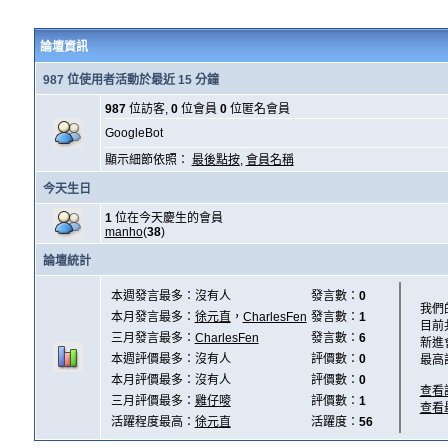
論壇資訊
987 位使用者活動於最近 15 分鐘
987
位訪客,
0
位會員
0
位匿名會員
GoogleBot
顯示細節依照：
最後點按
,
會員名稱
今天生日
1
位在今天慶生的會員
manho
(
38
)
論壇統計
本週發言最多：沒有人
發言數：
0
我們
本月發言最多：
徐元直
，
CharlesFen
發言數：
1
目前
三月發言最多：
CharlesFen
發言數：
6
新進
本週評價最多：沒有人
評價數：
0
最高
本月評價最多：沒有人
評價數：
0
查看
三月評價最多：
雞仔嘜
評價數：
1
查看
活躍程度最高：
徐元直
活躍度：
56