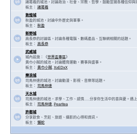
諸葛羲的城池，討論政治、社會、宗教、哲學，鼓勵宣揚各種信仰與
板主：
諸葛羲
敦煌城
秋盈的城池，討論中外歷史與軍事。
板主：
秋盈
新野城
高長恭的討論區，討論各種電腦、數碼產品、互聯網相關的話題。
板主：
高長恭
武威城
城內設施：《
世界盃專區
》
黃巾小賊的城池，討論體育運動，賽事與盛事。
板主：
黃巾小賊
,
XxEDxX
樂浪城
司馬仲達的城池，討論動漫、影視、音樂等話題。
板主：
司馬仲達
天水城
司馬仲達的城池，求學、工作、感情......分享你生活中的喜與憂。
板主：
司馬仲達
,
Pearltea
許都城
分享飲食、烹飪、旅遊、攝影的心得和資訊。
板主：
懶蛇