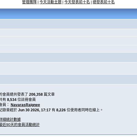
管理團隊
|
今天活動主題
|
今天發表前十名
|
總發表前十名
的會員總共發表了
206,358
篇文章
共有
8,534
位註冊會員
會員：
NavarasRaignee
記錄曾經於
Jun 30 2026, 17:17
有
8,226
位使用者同時在線上。
詳細統計數據
最近90天的會員活動統計