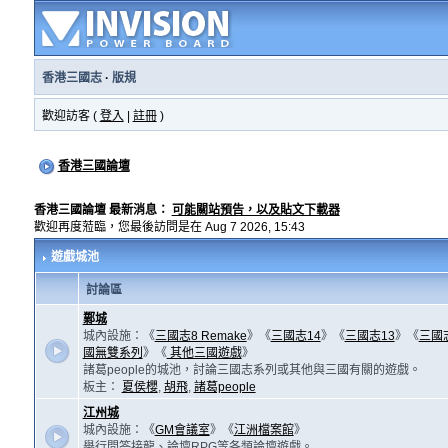
香港三國志
·
版規
歡迎訪客 (
登入
|
註冊
)
香港三國論壇
香港三國論壇 最新消息：
可能關站預告，以及貼文下載器
歡迎再度蒞臨，您最後訪問是在 Aug 7 2026, 15:43
遊戲城池
討論區
鄴城
城內設施：《
三國志8 Remake
》《
三國志14
》《
三國志13
》《
三國
國無雙系列
》《
其他三國遊戲
》
諸葛people的城池，討論三國志系列或其他與三國有關的遊戲。
板主：
夏侯櫻
,
胡飛
,
諸葛people
江州城
城內設施：《
GM會議室
》《
江洲檔案館
》
舉行問答接龍、論壇RPG等各類論壇遊戲。