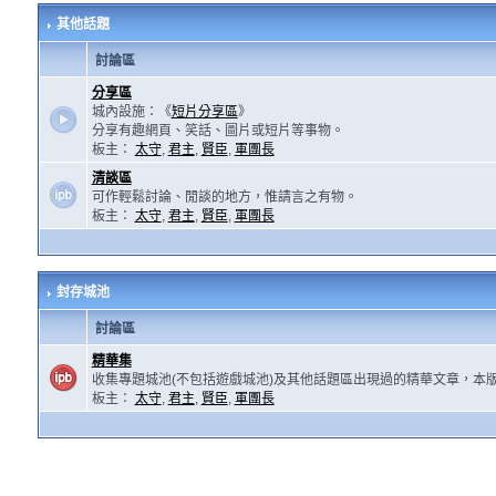
其他話題
討論區
分享區
城內設施：《
短片分享區
》
分享有趣網頁、笑話、圖片或短片等事物。
板主：
太守
,
君主
,
賢臣
,
軍團長
清談區
可作輕鬆討論、閒談的地方，惟請言之有物。
板主：
太守
,
君主
,
賢臣
,
軍團長
封存城池
討論區
精華集
收集專題城池(不包括遊戲城池)及其他話題區出現過的精華文章，本
板主：
太守
,
君主
,
賢臣
,
軍團長