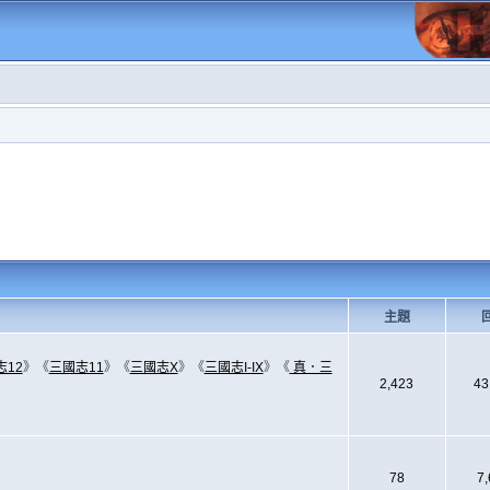
主題
志12
》《
三國志11
》《
三國志X
》《
三國志I-IX
》《
真．三
2,423
43
78
7