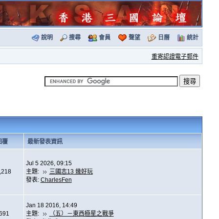
說明
搜尋
會員
聲望
日曆
統計
重寄認證電子郵件
回覆
最新發表資訊
Jul 5 2026, 09:15
,218
主題:
三國志13 幾好玩
發表:
CharlesFen
Jan 18 2016, 14:49
,691
主題:
（五）－東西極星之戰爭