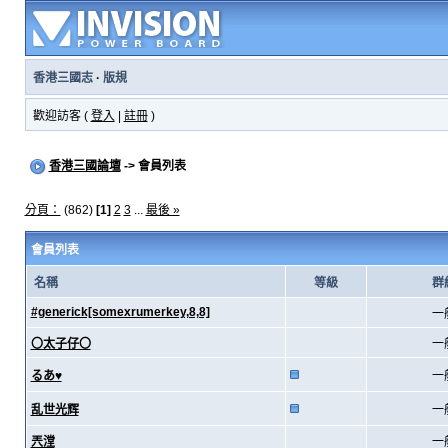
香港三國志
·
版規
歡迎訪客 (
登入
|
註冊
)
香港三國論壇
-> 會員列表
分頁：
(862)
[1]
2
3
...
最後 »
會員列表
名稱
等級
群
#generick[somexrumerkey,8,8]
一
〇太子仔〇
一
るあ♥
一
乱世光辉
一
兲漟
一