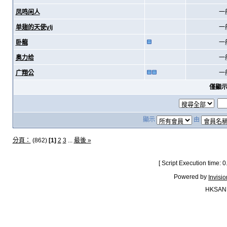
凤鸣闲人
一
单翅的天使ylj
一
卧龍
一
奥力给
一
广翔公
一
僅顯
顯示
由
分頁：
(862)
[1]
2
3
...
最後 »
[ Script Execution time:
Powered by
Invisi
HKSAN.