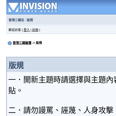
香港三國志
·
版規
歡迎訪客 (
登入
|
註冊
)
香港三國論壇
-> 版規
版規
一．開新主題時請選擇與主題內
貼。
二．請勿謾罵、誣蔑、人身攻擊