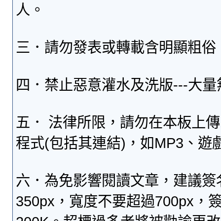
人。
三．請勿發表或轉載含明顯粗俗
四．禁止惡意灌水及洗版---大
五． 法律所限，請勿在本板上
程式(包括其連結)，如MP3、遊
六．為免影響閱讀文章，建議簽
350px，寬度不要超過700p