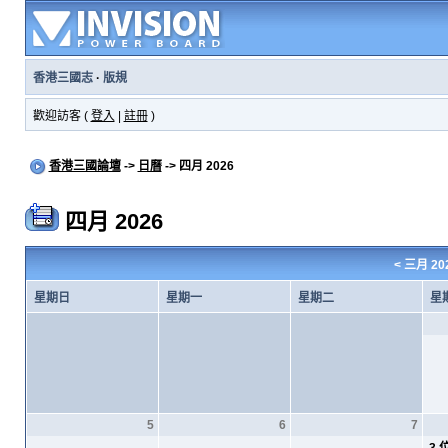
香港三國志
·
版規
歡迎訪客 (
登入
|
註冊
)
香港三國論壇
->
日曆
-> 四月 2026
四月 2026
<
三月 20
星期日
星期一
星期二
星
5
6
7