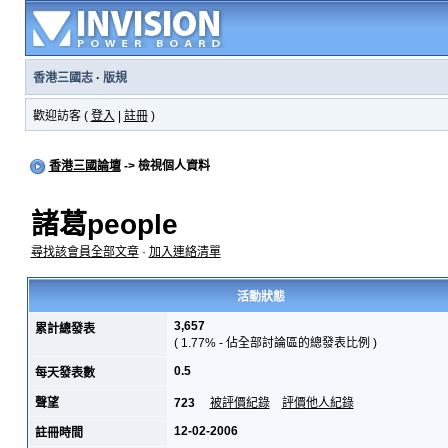
香港三國志
·
版規
歡迎訪客 (
登入
|
註冊
)
香港三國論壇
-> 檢視個人資料
諸葛people
尋找該會員全部文章
·
加入連絡清單
活動狀態
3,657
累計總發表
( 1.77% - 佔全部討論區的總發表比例 )
0.5
每天發表數
聲望
723
被評價紀錄
評價他人紀錄
12-02-2006
註冊時間