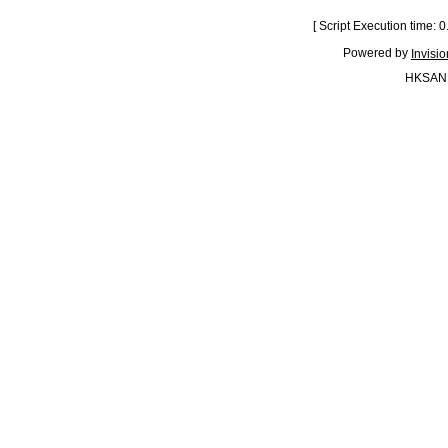
[ Script Execution time:
Powered by
Invisi
HKSAN.