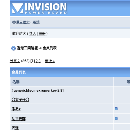
香港三國志
·
版規
歡迎訪客 (
登入
|
註冊
)
香港三國論壇
-> 會員列表
分頁：
(863)
[1]
2
3
...
最後 »
會員列表
名稱
#generick[somexrumerkey,8,8]
〇太子仔〇
るあ♥
乱世光辉
兲漟