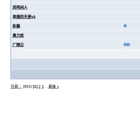
凤鸣闲人
单翅的天使ylj
卧龍
奥力给
广翔公
分頁：
(863)
[1]
2
3
...
最後 »