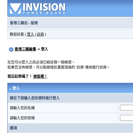
香港三國志
·
版規
歡迎訪客 (
登入
|
註冊
)
香港三國論壇
-> 登入
在您可以登入之前必須已經註冊一個帳號。
如果您沒有帳號，可以點按接近畫面頂端的 '註冊' 連結進行註冊。
我忘記密碼了！
按這裡！
登入
請在下面輸入您的資料進行登入
請輸入您的名稱
請輸入您的密碼
選項