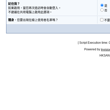
記住我？
是
如果啟用，當您再次造訪時會自動登入。
否
不建議在共用電腦上啟用此選項。
隱身
，您要出現在線上使用者名單嗎？
不要
[ Script Execution time:
Powered by
Invisi
HKSAN.